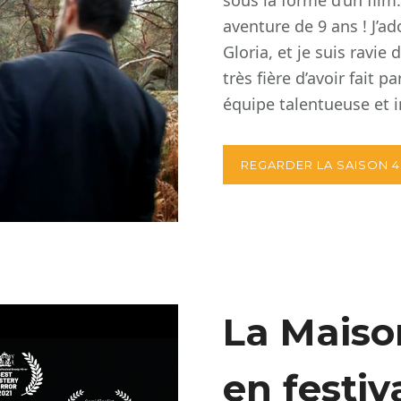
sous la forme d’un film
aventure de 9 ans ! J’a
Gloria, et je suis ravie
tr
è
s fi
è
re d’avoir fait p
équipe talentueuse et i
REGARDER LA SAISON 4
La Maiso
en festiv