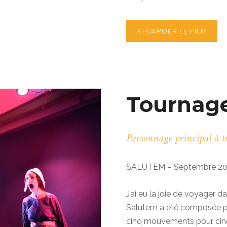
REGARDER LE FILM
Tournag
Personnage principal à tr
SALUTEM – Septembre 2
J’ai eu la joie de voyager
Salutem a été composée pa
cinq mouvements pour cinq è