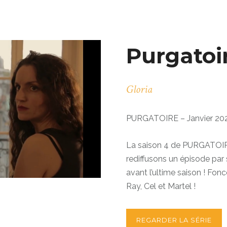
Purgatoir
Gloria
PURGATOIRE – Janvier 20
La saison 4 de PURGATOIRE 
rediffusons un épisode par 
avant l’ultime saison ! Fonc
Ray, Cel et Martel !
REGARDER LA SÉRIE