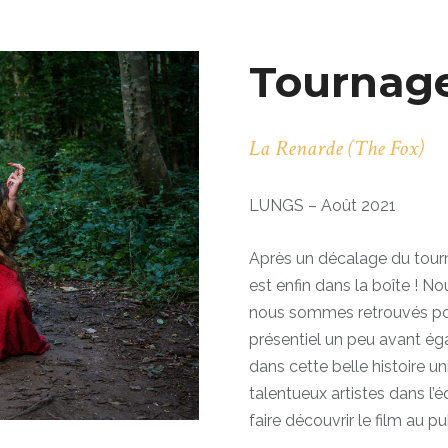
Tournag
La Renarde (The Fox)
LUNGS – Août 2021
Après un décalage du tour
est enfin dans la boîte ! No
nous sommes retrouvés pour
présentiel un peu avant égal
dans cette belle histoire u
talentueux artistes dans l’é
faire découvrir le film au pu