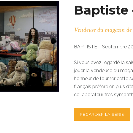
Baptiste 
Vendeuse du magasin de 
BAPTISTE – Septembre 2
Si vous avez regardé la sa
jouer la vendeuse du magasi
honneur de tourner cette 
français préféré en plus d’ê
collaborateur très sympath
REGARDER LA SÉRIE