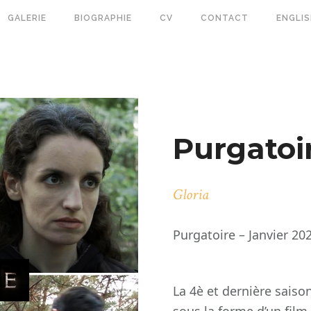
GALERIE
BIOGRAPHIE
CV
CONTACT
ENGLI
Purgatoir
Gloria
Purgatoire – Janvier 20
La 4è et derni
è
re saison