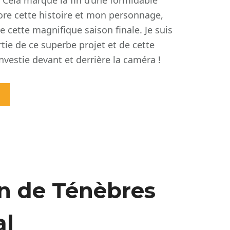
. Cela marque la fin d’une formidable
dore cette histoire et mon personnage,
 de cette magnifique saison finale. Je suis
artie de ce superbe projet et de cette
nvestie devant et derri
è
re la caméra !
n de Ténèbres
al