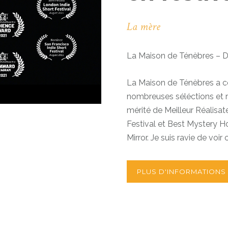
La mère
La Maison de Ténèbres – 
La Maison de Ténèbres a c
nombreuses séléctions et r
mérité de Meilleur Réalisa
Festival et Best Mystery H
Mirror. Je suis ravie de voi
PLUS D'INFORMATIONS 