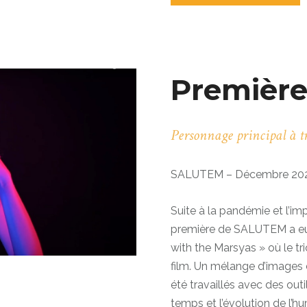
Première
Personnage principal à tr
SALUTEM – Décembre 20
Suite à la pandémie et l’imp
première de SALUTEM a eu 
with the Marsyas » où le tri
film. Un mélange d’images d
été travaillés avec des out
temps et l’évolution de l’h