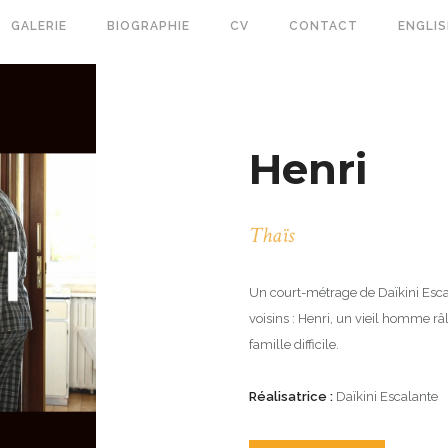
GALERIE
BIOGRAPHIE
CV
CONTACT
ENGLI
Henri
Thaïs
Un court-métrage de Daïkini Escal
voisins : Henri, un vieil homme râl
famille difficile.
Réalisatrice :
Daïkini Escalante